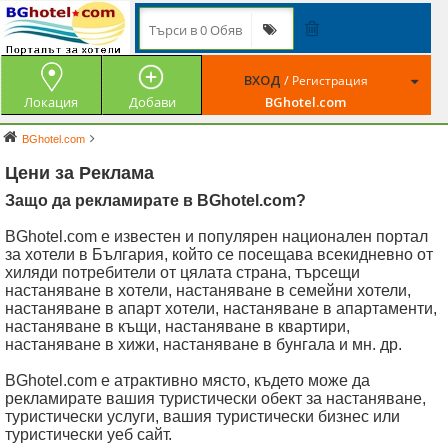
ВХОД
/
Регистрация
Локация
Добави
BGhotel.com
BGhotel.com
Цени за Реклама
Защо да рекламирате в BGhotel.com?
BGhotel.com e известен и популярен национален портал
за хотели в България, който се посещава всекидневно от
хиляди потребители от цялата страна, търсещи
настаняване в хотели, настаняване в семейни хотели,
настаняване в апарт хотели, настаняване в апартаменти,
настаняване в къщи, настаняване в квартири,
настаняване в хижи, настаняване в бунгала и мн. др.
BGhotel.com е атрактивно място, където може да
рекламирате вашия туристически обект за настаняване,
туристически услуги, вашия туристически бизнес или
туристически уеб сайт.