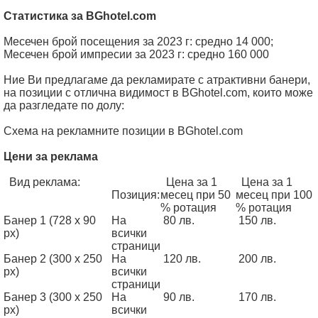
Статистика за BGhotel.com
Месечен брой посещения за 2023 г: средно 14 000;
Месечен брой импресии за 2023 г: средно 160 000
Ние Ви предлагаме да рекламирате с атрактивни банери,
на позиции с отлична видимост в BGhotel.com, които може
да разгледате по долу:
Схема на рекламните позиции в BGhotel.com
Цени за реклама
Вид реклама:
Цена за 1
Цена за 1
Позиция:
месец при 50
месец при 100
% ротация
% ротация
Банер 1 (728 x 90
На
80 лв.
150 лв.
px)
всички
страници
Банер 2 (300 x 250
На
120 лв.
200 лв.
px)
всички
страници
Банер 3 (300 x 250
На
90 лв.
170 лв.
px)
всички