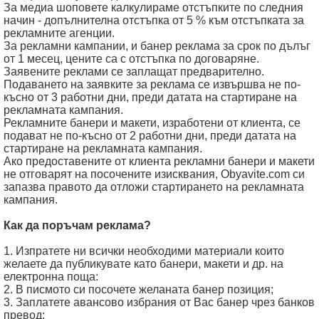
За медиа шоповете калкулираме отстъпките по следния
начин - допълнителна отстъпка от 5 % към отстъпката за
рекламните агенции.
За рекламни кампании, и банер реклама за срок по дълъг
от 1 месец, цените са с отстъпка по договаряне.
Заявените реклами се заплащат предварително.
Подаването на заявките за реклама се извършва не по-
късно от 3 работни дни, преди датата на стартиране на
рекламната кампания.
Рекламните банери и макети, изработени от клиента, се
подават не по-късно от 2 работни дни, преди датата на
стартиране на рекламната кампания.
Ако предоставените от клиента рекламни банери и макети
не отговарят на посочените изисквания, Obyavite.com си
запазва правото да отложи стартирането на рекламната
кампания.
Как да поръчам реклама?
1. Изпратете ни всички необходими материали които
желаете да публикувате като банери, макети и др. на
електронна поща:
2. В писмото си посочете желаната банер позиция;
3. Заплатете авансово избрания от Вас банер чрез банков
превод;