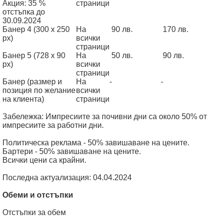
Акция: 35 %
страници
отстъпка до
30.09.2024
Банер 4 (300 x 250
На
90 лв.
170 лв.
px)
всички
страници
Банер 5 (728 x 90
На
50 лв.
90 лв.
px)
всички
страници
Банер (размер и
На
-
-
позиция по желание
всички
на клиента)
страници
Забележка: Импресиите за почивни дни са около 50% от
импресиите за работни дни.
Политическа реклама - 50% завишаване на цените.
Бартери - 50% завишаване на цените.
Всички цени са крайни.
Последна актуализация: 04.04.2024
Обеми и отстъпки
Отстъпки за обем