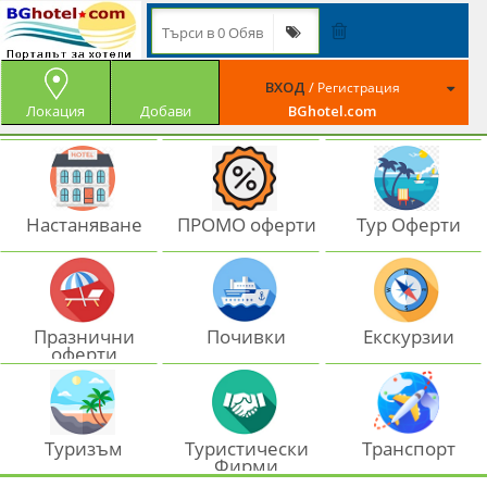
ВХОД
/
Регистрация
Локация
Добави
BGhotel.com
Настаняване
ПРОМО оферти
Тур Оферти
Празнични
Почивки
Екскурзии
оферти
Туризъм
Туристически
Транспорт
Фирми