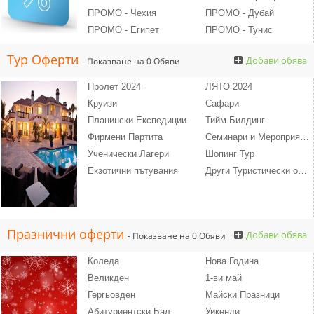
ПРОМО - Чехия
ПРОМО - Дубай
ПРОМО - Египет
ПРОМО - Тунис
Тур Оферти
Добави обява
- Показване на 0 Обяви
Пролет 2024
ЛЯТО 2024
Круизи
Сафари
Планински Експедиции
Тийм Билдинг
Фирмени Партита
Семинари и Мероприятия
Ученически Лагери
Шопинг Тур
Екзотични пътувания
Други Туристически оферти
Празнични оферти
Добави обява
- Показване на 0 Обяви
Коледа
Нова Година
Великден
1-ви май
Гергьовден
Майски Празници
Абитуриентски Бал
Уикенди